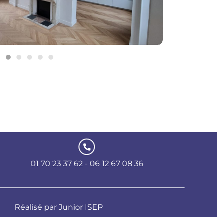
01 70 23 37 62 - 06 12 67 08 36
Dès le début, l'équipe FTP+ s'est montrée
professionnelle, attentionnée et d'un grand
Réalisé par Junior ISEP
sérieux. Leur souci du détail et leur rigueur sont
Pierre LHOTE
il y a 2 ans