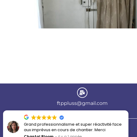
ftppluss@gmail.com
Grand professionnalisme et super réactivité face
aux imprévus en cours de chantier. Merci
Mentions légales
Chantal Bloom
il y a 1 année