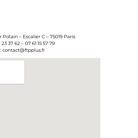
 Potain – Escalier C – 75019 Paris
0 23 37 62 – 07 61 15 57 79
 : contact@ftpplus.fr